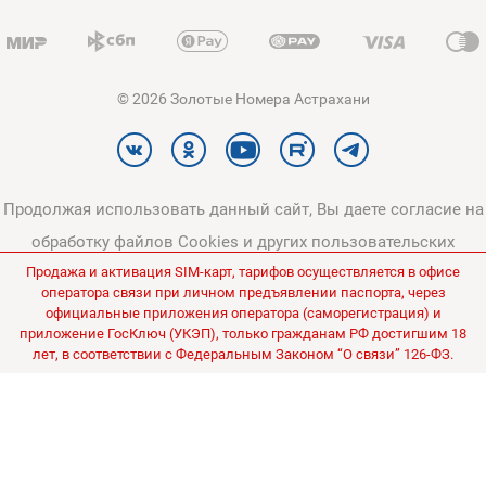
© 2026 Золотые Номера Астрахани
Продолжая использовать данный сайт, Вы даете согласие на
обработку файлов Cookies и других пользовательских
Продажа и активация SIM-карт, тарифов осуществляется в офисе
данных, в соответствии с
Политикой конфиденциальности
и
оператора связи при личном предъявлении паспорта, через
Политикой в отношении обработки персональных данных
.
официальные приложения оператора (саморегистрация) и
приложение ГосКлюч (УКЭП), только гражданам РФ достигшим 18
Все цены на сайте указаны без НДС.
лет, в соответствии с Федеральным Законом “О связи” 126-ФЗ.