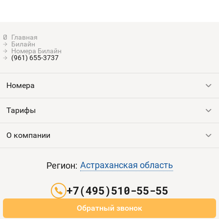
Билайн
Номера Билайн
(961) 655-3737
Номера
Тарифы
Все номера
Продать номер
О компании
Выгодные тарифы
Пополнить баланс
Все тарифы
Контакты
Астраханская область
Регион:
Партнерам
+7(495)510-55-55
Оплата и доставка
Обратный звонок
Карта сайта